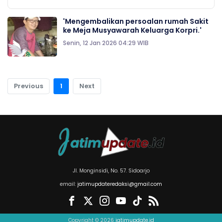
'Mengembalikan persoalan rumah Sakit
ke Meja Musyawarah Keluarga Korpri.'
Senin, 12 Jan 2026 04:29 WIB
Previous
1
Next
Jl. Monginsidi, No. 57. Sidoarjo
email:
jatimupdateredaksi@gmail.com
Copyright © 2026
jatimupdate.id