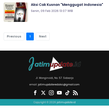
Aksi Cak Kusnan "Menggugat Indonesia"
Senin, 09 Feb 2026 13:07 WIB
Previous
1
Next
Jl. Monginsidi, No. 57. Sidoarjo
email:
jatimupdateredaksi@gmail.com
Copyright © 2026
jatimupdate.id