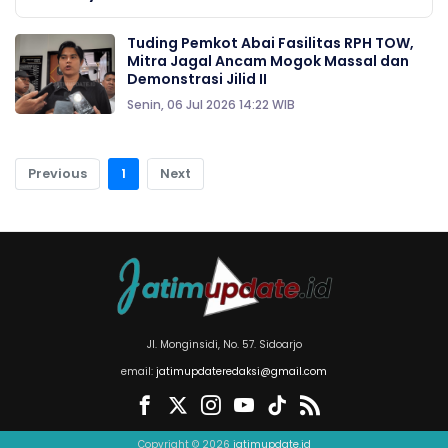
Tuding Pemkot Abai Fasilitas RPH TOW,
Mitra Jagal Ancam Mogok Massal dan
Demonstrasi Jilid II
Senin, 06 Jul 2026 14:22 WIB
Previous
1
Next
Jl. Monginsidi, No. 57. Sidoarjo
email:
jatimupdateredaksi@gmail.com
Copyright © 2026
jatimupdate.id