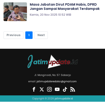
Masa Jabatan Dirut PDAM Habis, DPRD
Jangan Sampai Masyarakat Terdampak
Kamis, 20 Nov 2025 10:52 WIB
Previous
1
Next
Jl. Monginsidi, No. 57. Sidoarjo
email:
jatimupdateredaksi@gmail.com
Copyright © 2026
jatimupdate.id