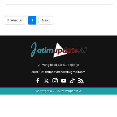
Previous
1
Next
Jl. Monginsidi, No. 57. Sidoarjo
email:
jatimupdateredaksi@gmail.com
Copyright © 2026
jatimupdate.id