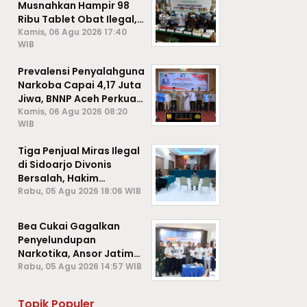
Musnahkan Hampir 98
Ribu Tablet Obat Ilegal,
Cegah Penyalahgunaan
Kamis, 06 Agu 2026 17:40
WIB
di Kalangan Pelajar
Prevalensi Penyalahguna
Narkoba Capai 4,17 Juta
Jiwa, BNNP Aceh Perkuat
P4GN di Subulussalam
Kamis, 06 Agu 2026 08:20
WIB
Tiga Penjual Miras Ilegal
di Sidoarjo Divonis
Bersalah, Hakim
Jatuhkan Denda hingga
Rabu, 05 Agu 2026 18:06 WIB
Rp1 Juta
Bea Cukai Gagalkan
Penyelundupan
Narkotika, Ansor Jatim
Negara Tak Kalah dari
Rabu, 05 Agu 2026 14:57 WIB
Sindikat Internasional
Topik Populer