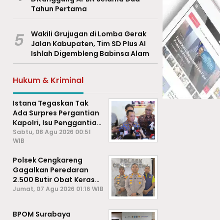
Tahun Pertama
5
Wakili Grujugan di Lomba Gerak
Jalan Kabupaten, Tim SD Plus Al
Ishlah Digembleng Babinsa Alam
Hukum & Kriminal
Istana Tegaskan Tak
Ada Surpres Pergantian
Kapolri, Isu Penggantian
Listyo Sigit Dipastikan
Sabtu, 08 Agu 2026 00:51
WIB
Hoaks
Polsek Cengkareng
Gagalkan Peredaran
2.500 Butir Obat Keras
Daftar G, Satu Pengedar
Jumat, 07 Agu 2026 01:16 WIB
Diamankan
BPOM Surabaya