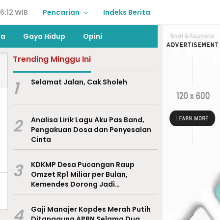
6:12 WIB
Pencarian
Indeks Berita
ga
Gaya Hidup
Opini
Trending Minggu Ini
1
Selamat Jalan, Cak Sholeh
2
Analisa Lirik Lagu Aku Pas Band,
Pengakuan Dosa dan Penyesalan
Cinta
3
KDKMP Desa Pucangan Raup
Omzet Rp1 Miliar per Bulan,
Kemendes Dorong Jadi
Percontohan Nasional
4
Gaji Manajer Kopdes Merah Putih
Ditanggung APBN Selama Dua