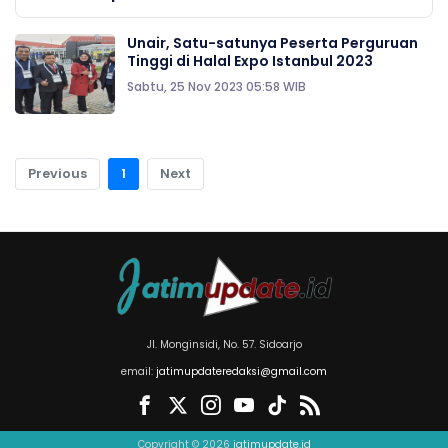
Unair, Satu-satunya Peserta Perguruan
Tinggi di Halal Expo Istanbul 2023
Sabtu, 25 Nov 2023 05:58 WIB
Previous
1
Next
Jl. Monginsidi, No. 57. Sidoarjo
email:
jatimupdateredaksi@gmail.com
Copyright © 2026
jatimupdate.id