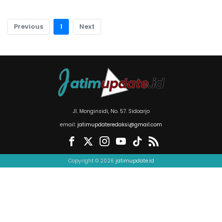
Previous
1
Next
Jl. Monginsidi, No. 57. Sidoarjo
email:
jatimupdateredaksi@gmail.com
Copyright © 2026
jatimupdate.id