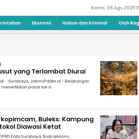
Kamis, 06 Agu 2026 1
erintahan
Ekonomi
Hukum dan Kriminal
Olah Ra
6
sut yang Terlambat Diurai
ial Surabaya, JatimUPdate.id - Belakangan
 menertibkan pasar liar a
orkopimcam, Buleks: Kampung
tokol Diawasi Ketat
DPRD Kota Surabaya, Budi Leksono,