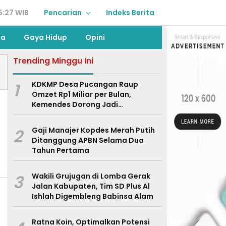
5:27 WIB
Pencarian
Indeks Berita
ga
Gaya Hidup
Opini
Trending Minggu Ini
1
KDKMP Desa Pucangan Raup
Omzet Rp1 Miliar per Bulan,
Kemendes Dorong Jadi
Percontohan Nasional
2
Gaji Manajer Kopdes Merah Putih
Ditanggung APBN Selama Dua
Tahun Pertama
3
Wakili Grujugan di Lomba Gerak
Jalan Kabupaten, Tim SD Plus Al
Ishlah Digembleng Babinsa Alam
Ratna Koin, Optimalkan Potensi