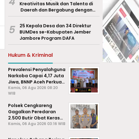
4
Kreativitas Musik dan Talenta di
Daerah dan Bergabung dengan
Ekraf Pasuruan
5
25 Kepala Desa dan 34 Direktur
BUMDes se-Kabupaten Jember
Jambore Program DAFA
Hukum & Kriminal
Prevalensi Penyalahguna
Narkoba Capai 4,17 Juta
Jiwa, BNNP Aceh Perkuat
P4GN di Subulussalam
Kamis, 06 Agu 2026 08:20
WIB
Polsek Cengkareng
Gagalkan Peredaran
2.500 Butir Obat Keras
Daftar G, Satu Pengedar
Kamis, 06 Agu 2026 03:16 WIB
Diamankan