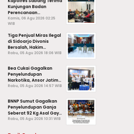
Kapolres Sabang Terima
Kunjungan Badan
Perencanaan
Pembangunan Daerah
Kamis, 06 Agu 2026 02:25
WIB
(BAPPEDA) Kota Sabang,
Tiga Penjual Miras Ilegal
di Sidoarjo Divonis
Bersalah, Hakim
Jatuhkan Denda hingga
Rabu, 05 Agu 2026 18:06 WIB
Rp1 Juta
Bea Cukai Gagalkan
Penyelundupan
Narkotika, Ansor Jatim
Negara Tak Kalah dari
Rabu, 05 Agu 2026 14:57 WIB
Sindikat Internasional
BNNP Sumut Gagalkan
Penyelundupan Ganja
Seberat 92 Kg Asal Gayo
Lues, Aceh.
Rabu, 05 Agu 2026 10:31 WIB