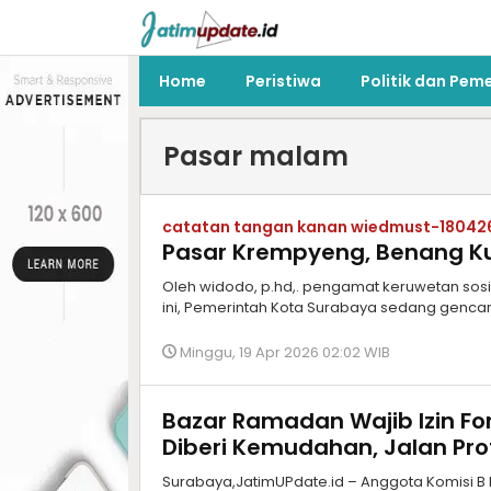
Home
Peristiwa
Politik dan Pem
Pasar malam
catatan tangan kanan wiedmust-18042
Pasar Krempyeng, Benang Ku
Oleh widodo, p.hd,. pengamat keruwetan sos
ini, Pemerintah Kota Surabaya sedang gencar
Minggu, 19 Apr 2026 02:02 WIB
Bazar Ramadan Wajib Izin F
Diberi Kemudahan, Jalan Pro
Surabaya,JatimUPdate.id – Anggota Komisi B 