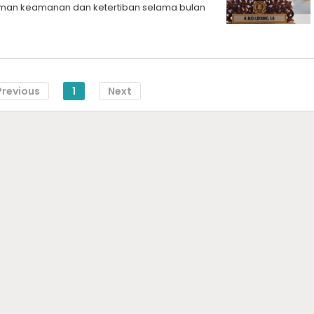
oman keamanan dan ketertiban selama bulan
Previous
1
Next