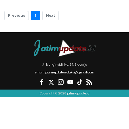
Previous
1
Next
Jl. Monginsidi, No. 57. Sidoarjo
email:
jatimupdateredaksi@gmail.com
Copyright © 2026
jatimupdate.id