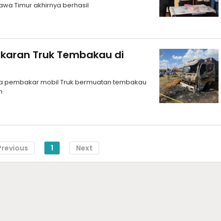
wa Timur akhirnya berhasil
akaran Truk Tembakau di
a pembakar mobil Truk bermuatan tembakau
n
Previous
1
Next