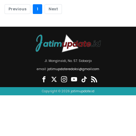
Previous
1
Next
Jl. Monginsidi, No. 57. Sidoarjo
email:
jatimupdateredaksi@gmail.com
Copyright © 2026
jatimupdate.id