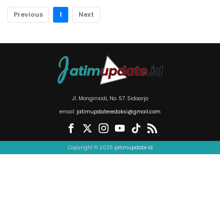
Previous
1
Next
Jl. Monginsidi, No. 57. Sidoarjo
email:
jatimupdateredaksi@gmail.com
Copyright © 2026
jatimupdate.id