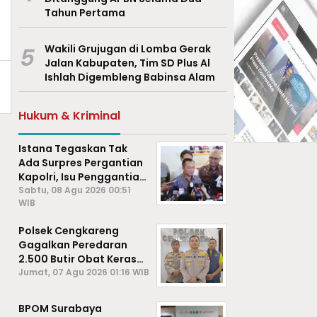
Tahun Pertama
5
Wakili Grujugan di Lomba Gerak
Jalan Kabupaten, Tim SD Plus Al
Ishlah Digembleng Babinsa Alam
Hukum & Kriminal
Istana Tegaskan Tak
Ada Surpres Pergantian
Kapolri, Isu Penggantian
Listyo Sigit Dipastikan
Sabtu, 08 Agu 2026 00:51
WIB
Hoaks
Polsek Cengkareng
Gagalkan Peredaran
2.500 Butir Obat Keras
Daftar G, Satu Pengedar
Jumat, 07 Agu 2026 01:16 WIB
Diamankan
BPOM Surabaya