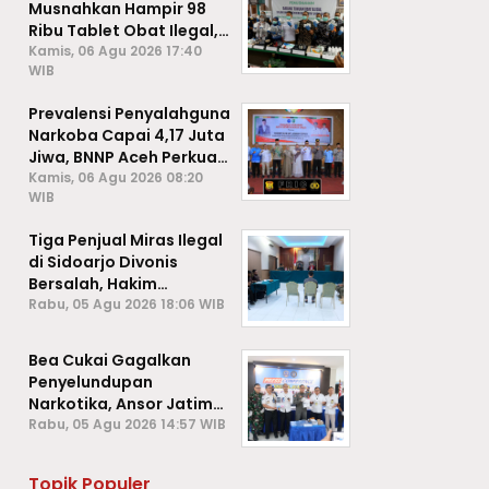
Musnahkan Hampir 98
Ribu Tablet Obat Ilegal,
Cegah Penyalahgunaan
Kamis, 06 Agu 2026 17:40
WIB
di Kalangan Pelajar
Prevalensi Penyalahguna
Narkoba Capai 4,17 Juta
Jiwa, BNNP Aceh Perkuat
P4GN di Subulussalam
Kamis, 06 Agu 2026 08:20
WIB
Tiga Penjual Miras Ilegal
di Sidoarjo Divonis
Bersalah, Hakim
Jatuhkan Denda hingga
Rabu, 05 Agu 2026 18:06 WIB
Rp1 Juta
Bea Cukai Gagalkan
Penyelundupan
Narkotika, Ansor Jatim
Negara Tak Kalah dari
Rabu, 05 Agu 2026 14:57 WIB
Sindikat Internasional
Topik Populer