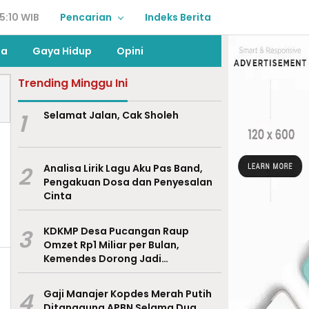
5:10 WIB
Pencarian
Indeks Berita
ga
Gaya Hidup
Opini
Trending Minggu Ini
1
Selamat Jalan, Cak Sholeh
2
Analisa Lirik Lagu Aku Pas Band,
Pengakuan Dosa dan Penyesalan
Cinta
3
KDKMP Desa Pucangan Raup
Omzet Rp1 Miliar per Bulan,
Kemendes Dorong Jadi
Percontohan Nasional
4
Gaji Manajer Kopdes Merah Putih
Ditanggung APBN Selama Dua