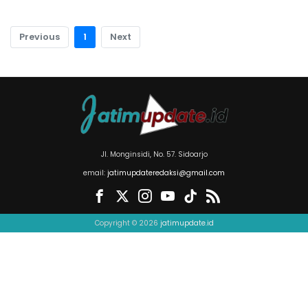
Previous
1
Next
Jl. Monginsidi, No. 57. Sidoarjo
email:
jatimupdateredaksi@gmail.com
Copyright © 2026
jatimupdate.id