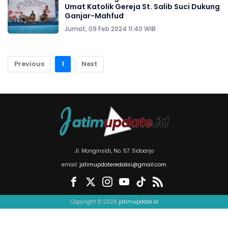
Umat Katolik Gereja St. Salib Suci Dukung
Ganjar-Mahfud
Jumat, 09 Feb 2024 11:40 WIB
Previous
1
Next
Jl. Monginsidi, No. 57. Sidoarjo
email:
jatimupdateredaksi@gmail.com
Copyright © 2026
jatimupdate.id