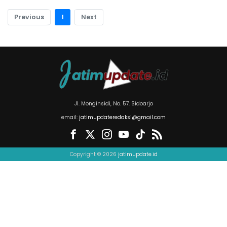
Previous
1
Next
Jl. Monginsidi, No. 57. Sidoarjo
email:
jatimupdateredaksi@gmail.com
Copyright © 2026
jatimupdate.id