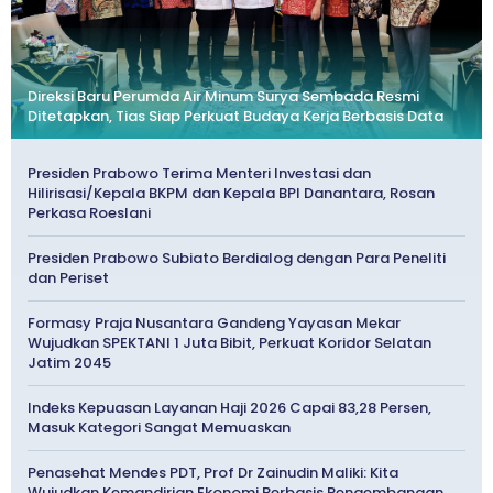
Direksi Baru Perumda Air Minum Surya Sembada Resmi
Ditetapkan, Tias Siap Perkuat Budaya Kerja Berbasis Data
Presiden Prabowo Terima Menteri Investasi dan
Hilirisasi/Kepala BKPM dan Kepala BPI Danantara, Rosan
Perkasa Roeslani
Presiden Prabowo Subiato Berdialog dengan Para Peneliti
dan Periset
Formasy Praja Nusantara Gandeng Yayasan Mekar
Wujudkan SPEKTANI 1 Juta Bibit, Perkuat Koridor Selatan
Jatim 2045
Indeks Kepuasan Layanan Haji 2026 Capai 83,28 Persen,
Masuk Kategori Sangat Memuaskan
Penasehat Mendes PDT, Prof Dr Zainudin Maliki: Kita
Wujudkan Kemandirian Ekonomi Berbasis Pengembangan