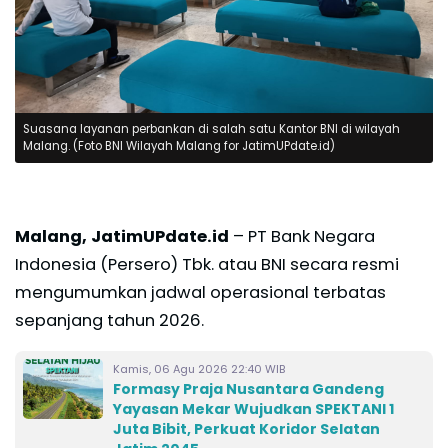
Suasana layanan perbankan di salah satu Kantor BNI di wilayah
Malang. (Foto BNI Wilayah Malang for JatimUPdate.id)
Malang, JatimUPdate.id
– PT Bank Negara
Indonesia (Persero) Tbk. atau BNI secara resmi
mengumumkan jadwal operasional terbatas
sepanjang tahun 2026.
Kamis, 06 Agu 2026 22:40 WIB
Formasy Praja Nusantara Gandeng
Yayasan Mekar Wujudkan SPEKTANI 1
Juta Bibit, Perkuat Koridor Selatan