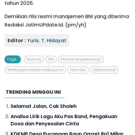
tahun 2026.
Demikian rilis resmi manajemen BNI yang diterima
Redaksi JatimUPdate.id. (pm/yh)
Editor :
Yuris. T. Hidayat
Tags :
Malang
BNI
Pelayanan perbankan
RM Margono Djojohadikusumo
Hari Libur
Operasional
TRENDING MINGGU INI
Selamat Jalan, Cak Sholeh
Analisa Lirik Lagu Aku Pas Band, Pengakuan
Dosa dan Penyesalan Cinta
KDKMP Desa Pucangan Raup Omzet Rp1 Miliar