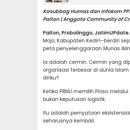
Kasubbag Humas dan Infokom PP.
Paiton | Anggota Community of Cri
Paiton, Probolinggo, JatimUPdate.
Mojo, Kabupaten Kediri—berdiri seja
peta penyelenggaraan Munas Ali
Ia adalah cermin. Cermin yang d
organisasi terbesar di dunia Isla
diriku?
Ketika PBNU memilih Ploso melalui s
bukan keputusan logistik.
Itu adalah pernyataan eksistensi
seharusnya kembali.