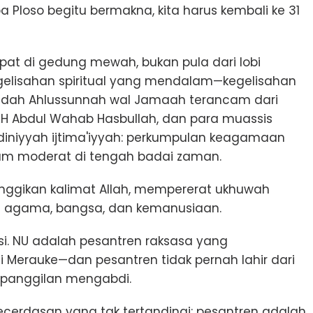
loso begitu bermakna, kita harus kembali ke 31
rapat di gedung mewah, bukan pula dari lobi
 kegelisahan spiritual yang mendalam—kegelisahan
idah Ahlussunnah wal Jamaah terancam dari
 KH Abdul Wahab Hasbullah, dan para muassis
diniyyah ijtima'iyyah: perkumpulan keagamaan
lam moderat di tengah badai zaman.
nggikan kalimat Allah, mempererat ukhuwah
a agama, bangsa, dan kemanusiaan.
si. NU adalah pesantren raksasa yang
erauke—dan pesantren tidak pernah lahir dari
i panggilan mengabdi.
cerdasan yang tak tertandingi: pesantren adalah