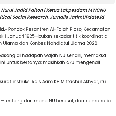
 Nurul Jadid Paiton | Ketua Lakpesdam MWCNU
tical Social Research, Jurnalis JatimUPdate.id
id,-
Pondok Pesantren Al-Falah Ploso, Kecamatan
k 1 Januari 1925—bukan sekadar titik koordinat di
m Ulama dan Konbes Nahdlatul Ulama 2026.
ipasang di hadapan wajah NU sendiri, memaksa
m ini untuk bertanya: masihkah aku mengenali
urat instruksi Rais Aam KH Miftachul Akhyar, itu
al—tentang dari mana NU berasal, dan ke mana ia