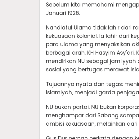
Sebelum kita memahami mengapa P
Januari 1926.
Nahdlatul Ulama tidak lahir dari 
kekuasaan kolonial. Ia lahir dari
para ulama yang menyaksikan ak
berbagai arah. KH Hasyim Asy'ari,
mendirikan NU sebagai jam'iyyah 
sosial yang bertugas merawat Is
Tujuannya nyata dan tegas: meni
Islamiyah, menjadi garda penjag
NU bukan partai. NU bukan korpora
menghampar dari Sabang sampai M
ambisi kekuasaan, melainkan dar
Gus Dur pernah berkata dengan ke