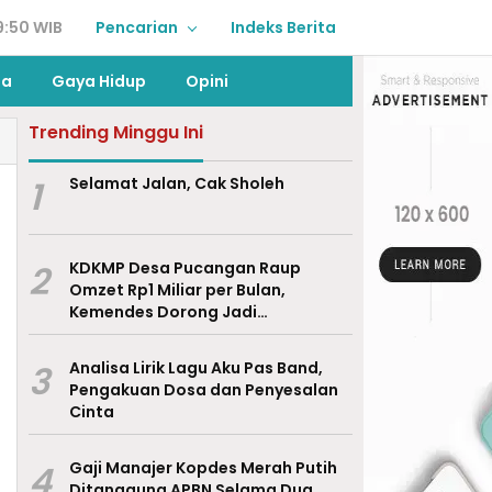
9:50 WIB
Pencarian
Indeks Berita
ga
Gaya Hidup
Opini
Trending Minggu Ini
1
Selamat Jalan, Cak Sholeh
2
KDKMP Desa Pucangan Raup
Omzet Rp1 Miliar per Bulan,
Kemendes Dorong Jadi
Percontohan Nasional
3
Analisa Lirik Lagu Aku Pas Band,
Pengakuan Dosa dan Penyesalan
Cinta
4
Gaji Manajer Kopdes Merah Putih
Ditanggung APBN Selama Dua