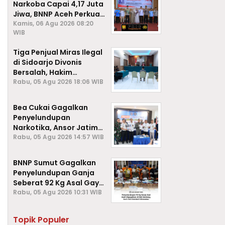
Narkoba Capai 4,17 Juta
Jiwa, BNNP Aceh Perkuat
P4GN di Subulussalam
Kamis, 06 Agu 2026 08:20
WIB
Tiga Penjual Miras Ilegal
di Sidoarjo Divonis
Bersalah, Hakim
Jatuhkan Denda hingga
Rabu, 05 Agu 2026 18:06 WIB
Rp1 Juta
Bea Cukai Gagalkan
Penyelundupan
Narkotika, Ansor Jatim
Negara Tak Kalah dari
Rabu, 05 Agu 2026 14:57 WIB
Sindikat Internasional
BNNP Sumut Gagalkan
Penyelundupan Ganja
Seberat 92 Kg Asal Gayo
Lues, Aceh.
Rabu, 05 Agu 2026 10:31 WIB
Topik Populer