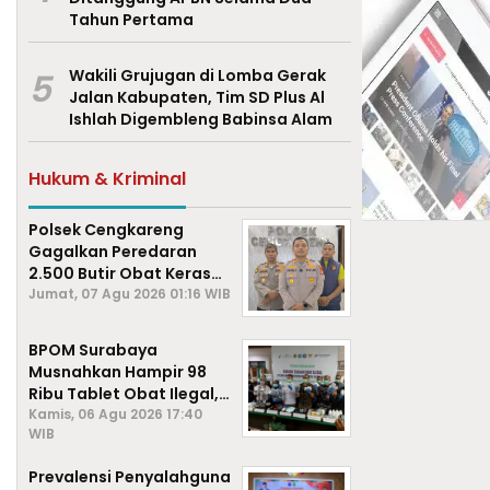
Tahun Pertama
5
Wakili Grujugan di Lomba Gerak
Jalan Kabupaten, Tim SD Plus Al
Ishlah Digembleng Babinsa Alam
Hukum & Kriminal
Polsek Cengkareng
Gagalkan Peredaran
2.500 Butir Obat Keras
Daftar G, Satu Pengedar
Jumat, 07 Agu 2026 01:16 WIB
Diamankan
BPOM Surabaya
Musnahkan Hampir 98
Ribu Tablet Obat Ilegal,
Cegah Penyalahgunaan
Kamis, 06 Agu 2026 17:40
WIB
di Kalangan Pelajar
Prevalensi Penyalahguna