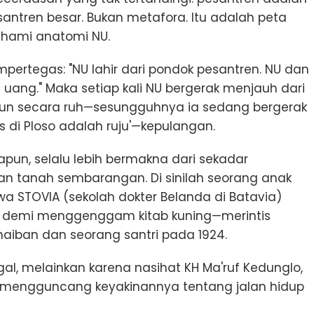
antren besar. Bukan metafora. Itu adalah peta
ahami anatomi NU.
pertegas: "NU lahir dari pondok pesantren. NU dan
uang." Maka setiap kali NU bergerak menjauh dari
pun secara ruh—sesungguhnya ia sedang bergerak
s di Ploso adalah ruju'—kepulangan.
pun, selalu lebih bermakna dari sekadar
kan tanah sembarangan. Di sinilah seorang anak
STOVIA (sekolah dokter Belanda di Batavia)
a demi menggenggam kitab kuning—merintis
aiban dan seorang santri pada 1924.
al, melainkan karena nasihat KH Ma'ruf Kedunglo,
n, mengguncang keyakinannya tentang jalan hidup