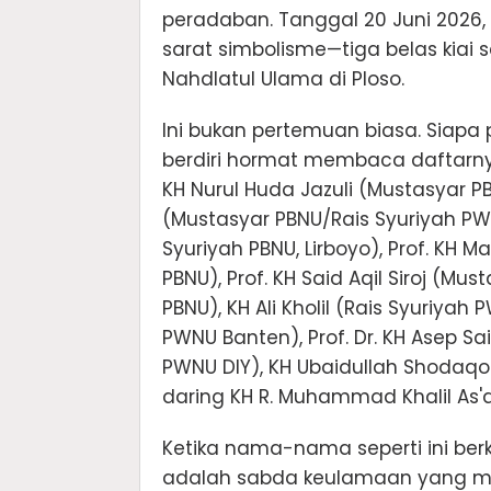
peradaban. Tanggal 20 Juni 2026,
sarat simbolisme—tiga belas kia
Nahdlatul Ulama di Ploso.
Ini bukan pertemuan biasa. Sia
berdiri hormat membaca daftarny
KH Nurul Huda Jazuli (Mustasyar P
(Mustasyar PBNU/Rais Syuriyah PWNU
Syuriyah PBNU, Lirboyo), Prof. KH M
PBNU), Prof. KH Said Aqil Siroj (Mu
PBNU), KH Ali Kholil (Rais Syuriyah
PWNU Banten), Prof. Dr. KH Asep S
PWNU DIY), KH Ubaidullah Shodaqo
daring KH R. Muhammad Khalil As'
Ketika nama-nama seperti ini berk
adalah sabda keulamaan yang men