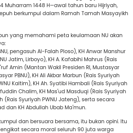
 4 Muharram 1448 H—awal tahun baru Hijriyah,
i sepuh berkumpul dalam Ramah Tamah Masyayikh
pa pun yang memahami peta keulamaan NU akan
a:
BNU, pengasuh Al-Falah Ploso), KH Anwar Manshur
 Jatim, Lirboyo), KH A. Kafabihi Mahrus (Rais
a'ruf Amin (Mantan Wakil Presiden RI, Mustasyar
stasyar PBNU), KH Ali Akbar Marbun (Rais Syuriyah
 PWNU Kaltim), KH Ah. Syatibi Hambali (Rais Syuriyah
aifuddin Chalim, KH Mas'ud Masduqi (Rais Syuriyah
h (Rais Syuriyah PWNU Jateng), serta secara
ad dan KH Abdullah Ubab Ma'mun.
umpul dan bersuara bersama, itu bukan opini. Itu
gikat secara moral seluruh 90 juta warga