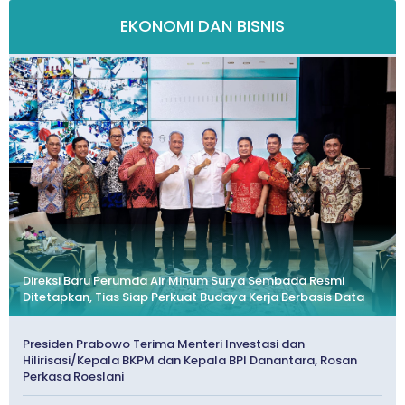
EKONOMI DAN BISNIS
Direksi Baru Perumda Air Minum Surya Sembada Resmi
Ditetapkan, Tias Siap Perkuat Budaya Kerja Berbasis Data
Presiden Prabowo Terima Menteri Investasi dan
Hilirisasi/Kepala BKPM dan Kepala BPI Danantara, Rosan
Perkasa Roeslani