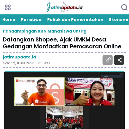
Home
Peristiwa
Politik dan Pemerintahan
Ekonomi
Pendampingan KKN Mahasiswa Untag
Datangkan Shopee, Ajak UMKM Desa
Gedangan Manfaatkan Pemasaran Online
jatimupdate.id
Selasa, 11 Jul 2023 11:39 WIB