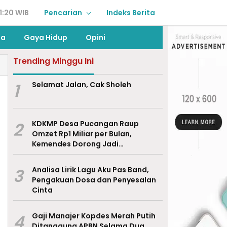
1:20 WIB
Pencarian
Indeks Berita
ga
Gaya Hidup
Opini
Trending Minggu Ini
1
Selamat Jalan, Cak Sholeh
2
KDKMP Desa Pucangan Raup
Omzet Rp1 Miliar per Bulan,
Kemendes Dorong Jadi
Percontohan Nasional
3
Analisa Lirik Lagu Aku Pas Band,
Pengakuan Dosa dan Penyesalan
Cinta
4
Gaji Manajer Kopdes Merah Putih
Ditanggung APBN Selama Dua