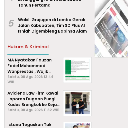
Tahun Pertama
5
Wakili Grujugan di Lomba Gerak
Jalan Kabupaten, Tim SD Plus Al
Ishlah Digembleng Babinsa Alam
Hukum & Kriminal
MA Nyatakan Fauzan
Fadel Muhammad
Wanprestasi, Wajib
Bayar Rp2,085 Miliar
Sabtu, 08 Agu 2026 13:44
WIB
Aviciena Law Firm Kawal
Laporan Dugaan Pungli
Kades Brengkok ke Kejari
Lamongan
Sabtu, 08 Agu 2026 11:32 WIB
Istana Tegaskan Tak