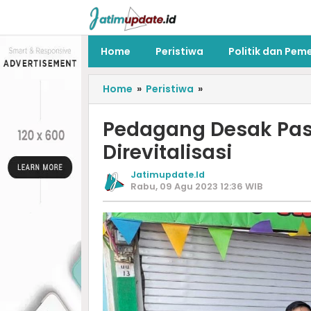
Home
Peristiwa
Politik dan Pem
Home
»
Peristiwa
»
Pedagang Desak Pasa
Direvitalisasi
Jatimupdate.id
Rabu, 09 Agu 2023 12:36 WIB