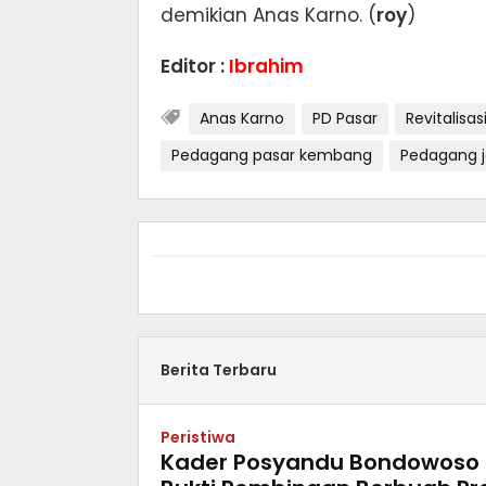
demikian Anas Karno. (
roy
)
Editor :
Ibrahim
Anas Karno
PD Pasar
Revitalisa
Pedagang pasar kembang
Pedagang 
Berita Terbaru
Peristiwa
Kader Posyandu Bondowoso T