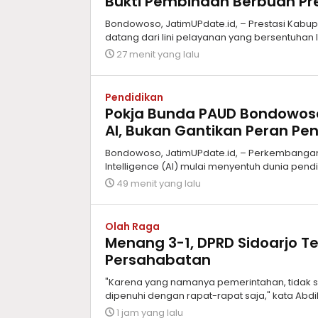
Bukti Pembinaan Berbuah Pr
Bondowoso, JatimUPdate.id, – Prestasi Kabu
datang dari lini pelayanan yang bersentuha
27 menit yang lalu
Pendidikan
Pokja Bunda PAUD Bondowos
AI, Bukan Gantikan Peran Pen
Bondowoso, JatimUPdate.id, – Perkembangan 
Intelligence (AI) mulai menyentuh dunia pendi
49 menit yang lalu
Olah Raga
Menang 3-1, DPRD Sidoarjo 
Persahabatan
"Karena yang namanya pemerintahan, tidak s
dipenuhi dengan rapat-rapat saja," kata Abdil
1 jam yang lalu