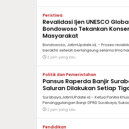
Peristiwa
Revalidasi Ijen UNESCO Globa
Bondowoso Tekankan Konser
Masyarakat
Bondowoso, JatimUpdate.id, – Proses revalid
berakhir setelah berlangsung selama lima hari
2 jam yang lalu
Politik dan Pemerintahan
Pansus Raperda Banjir Surab
Saluran Dilakukan Setiap Ti
Surabaya,JatimUPdate.id – Ketua Panitia Kh
Penanggulangan Banjir DPRD Surabaya, Suka
2 jam yang lalu
Pendidikan