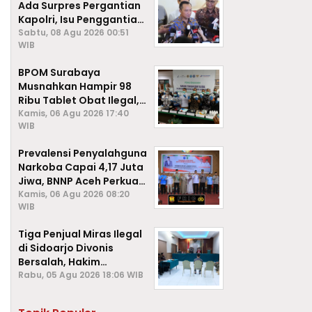
Ada Surpres Pergantian
Kapolri, Isu Penggantian
Listyo Sigit Dipastikan
Sabtu, 08 Agu 2026 00:51
WIB
Hoaks
BPOM Surabaya
Musnahkan Hampir 98
Ribu Tablet Obat Ilegal,
Cegah Penyalahgunaan
Kamis, 06 Agu 2026 17:40
WIB
di Kalangan Pelajar
Prevalensi Penyalahguna
Narkoba Capai 4,17 Juta
Jiwa, BNNP Aceh Perkuat
P4GN di Subulussalam
Kamis, 06 Agu 2026 08:20
WIB
Tiga Penjual Miras Ilegal
di Sidoarjo Divonis
Bersalah, Hakim
Jatuhkan Denda hingga
Rabu, 05 Agu 2026 18:06 WIB
Rp1 Juta