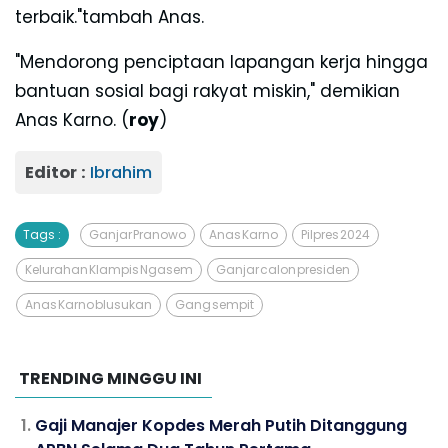
terbaik."tambah Anas.
"Mendorong penciptaan lapangan kerja hingga
bantuan sosial bagi rakyat miskin," demikian
Anas Karno. (
roy
)
Editor :
Ibrahim
Tags :
Ganjar Pranowo
Anas Karno
Pilpres 2024
Kelurahan Klampis Ngasem
Ganjar calon presiden
Anas Karno blusukan
Gang sempit
TRENDING MINGGU INI
Gaji Manajer Kopdes Merah Putih Ditanggung