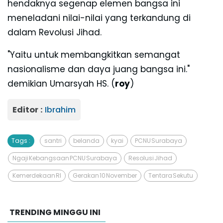
hendaknya segenap elemen bangsa ini
meneladani nilai-nilai yang terkandung di
dalam Revolusi Jihad.
"Yaitu untuk membangkitkan semangat
nasionalisme dan daya juang bangsa ini."
demikian Umarsyah HS. (
roy
)
Editor :
Ibrahim
Tags :
santri
belanda
kyai
PCNU Surabaya
Ngaji Kebangsaan PCNU Surabaya
Resolusi Jihad
Kemerdekaan RI
Gerakan 10 November
Tentara Sekutu
TRENDING MINGGU INI