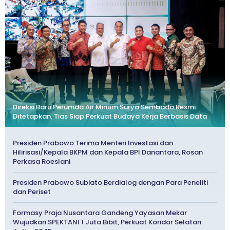
Direksi Baru Perumda Air Minum Surya Sembada Resmi
Ditetapkan, Tias Siap Perkuat Budaya Kerja Berbasis Data
Presiden Prabowo Terima Menteri Investasi dan
Hilirisasi/Kepala BKPM dan Kepala BPI Danantara, Rosan
Perkasa Roeslani
Presiden Prabowo Subiato Berdialog dengan Para Peneliti
dan Periset
Formasy Praja Nusantara Gandeng Yayasan Mekar
Wujudkan SPEKTANI 1 Juta Bibit, Perkuat Koridor Selatan