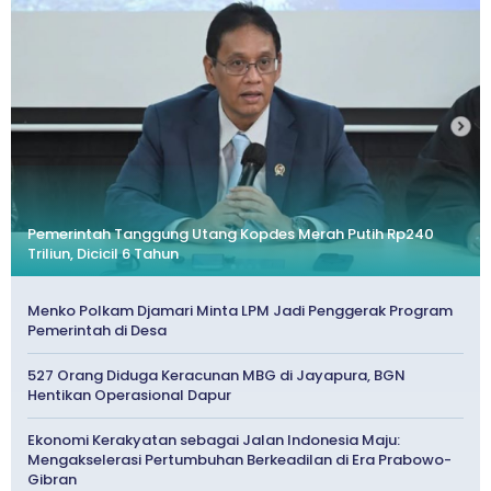
Pemerintah Tanggung Utang Kopdes Merah Putih Rp240
Triliun, Dicicil 6 Tahun
Menko Polkam Djamari Minta LPM Jadi Penggerak Program
Pemerintah di Desa
527 Orang Diduga Keracunan MBG di Jayapura, BGN
Hentikan Operasional Dapur
Ekonomi Kerakyatan sebagai Jalan Indonesia Maju:
Mengakselerasi Pertumbuhan Berkeadilan di Era Prabowo-
Gibran