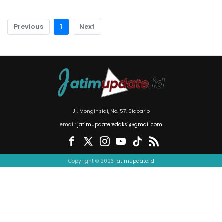
Previous
1
Next
Jl. Monginsidi, No. 57. Sidoarjo
email:
jatimupdateredaksi@gmail.com
Copyright © 2026
jatimupdate.id