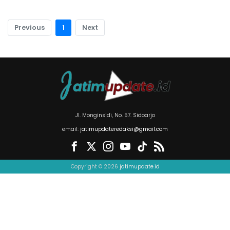
Previous
1
Next
Jl. Monginsidi, No. 57. Sidoarjo
email:
jatimupdateredaksi@gmail.com
Copyright © 2026
jatimupdate.id