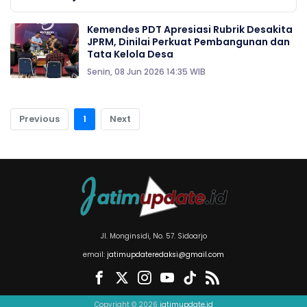
Kemendes PDT Apresiasi Rubrik Desakita
JPRM, Dinilai Perkuat Pembangunan dan
Tata Kelola Desa
Senin, 08 Jun 2026 14:35 WIB
Previous
1
Next
Jl. Monginsidi, No. 57. Sidoarjo
email:
jatimupdateredaksi@gmail.com
Copyright © 2026
jatimupdate.id