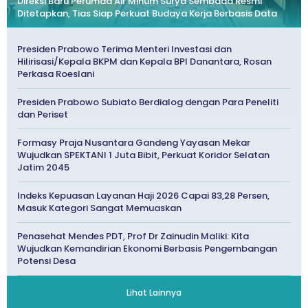
Direksi Baru Perumda Air Minum Surya Sembada Resmi
Ditetapkan, Tias Siap Perkuat Budaya Kerja Berbasis Data
Presiden Prabowo Terima Menteri Investasi dan
Hilirisasi/Kepala BKPM dan Kepala BPI Danantara, Rosan
Perkasa Roeslani
Presiden Prabowo Subiato Berdialog dengan Para Peneliti
dan Periset
Formasy Praja Nusantara Gandeng Yayasan Mekar
Wujudkan SPEKTANI 1 Juta Bibit, Perkuat Koridor Selatan
Jatim 2045
Indeks Kepuasan Layanan Haji 2026 Capai 83,28 Persen,
Masuk Kategori Sangat Memuaskan
Penasehat Mendes PDT, Prof Dr Zainudin Maliki: Kita
Wujudkan Kemandirian Ekonomi Berbasis Pengembangan
Potensi Desa
Lihat Lainnya