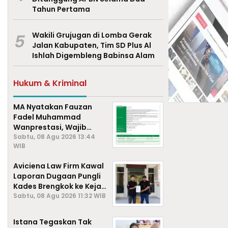
Tahun Pertama
5
Wakili Grujugan di Lomba Gerak
Jalan Kabupaten, Tim SD Plus Al
Ishlah Digembleng Babinsa Alam
Hukum & Kriminal
MA Nyatakan Fauzan
Fadel Muhammad
Wanprestasi, Wajib
Bayar Rp2,085 Miliar
Sabtu, 08 Agu 2026 13:44
WIB
Aviciena Law Firm Kawal
Laporan Dugaan Pungli
Kades Brengkok ke Kejari
Lamongan
Sabtu, 08 Agu 2026 11:32 WIB
Istana Tegaskan Tak