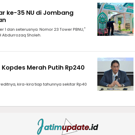
mar ke-35 NU di Jombang
an
wer 1 dan seterusnya. Nomor 23 Tower PBNU,"
KH Abdurrozaq Sholeh.
 Kopdes Merah Putih Rp240
kreditnya, kira-kira tiap tahunnya sekitar Rp40