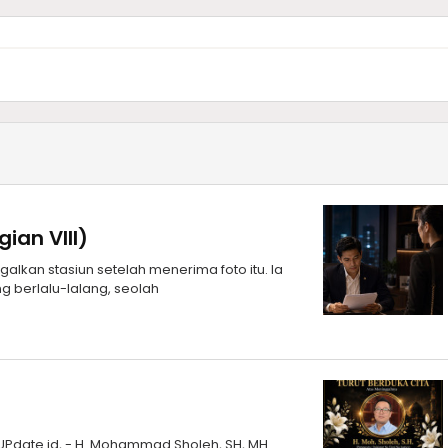
an VIII)
alkan stasiun setelah menerima foto itu. Ia
g berlalu-lalang, seolah
mUPdate.id, - H. Mohammad Sholeh, SH, MH