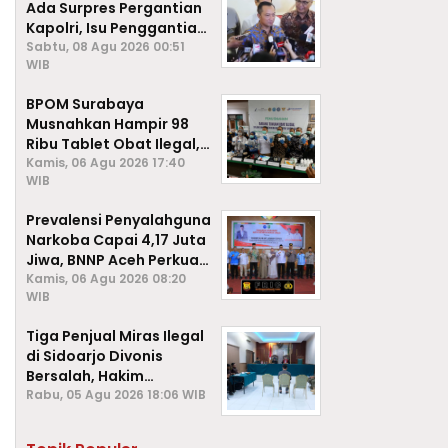
Ada Surpres Pergantian
Kapolri, Isu Penggantian
Listyo Sigit Dipastikan
Sabtu, 08 Agu 2026 00:51
WIB
Hoaks
BPOM Surabaya
Musnahkan Hampir 98
Ribu Tablet Obat Ilegal,
Cegah Penyalahgunaan
Kamis, 06 Agu 2026 17:40
WIB
di Kalangan Pelajar
Prevalensi Penyalahguna
Narkoba Capai 4,17 Juta
Jiwa, BNNP Aceh Perkuat
P4GN di Subulussalam
Kamis, 06 Agu 2026 08:20
WIB
Tiga Penjual Miras Ilegal
di Sidoarjo Divonis
Bersalah, Hakim
Jatuhkan Denda hingga
Rabu, 05 Agu 2026 18:06 WIB
Rp1 Juta