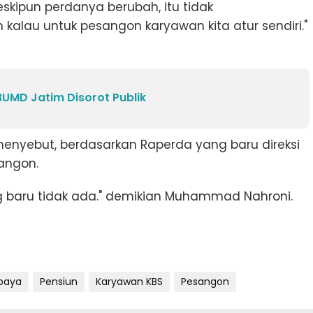
ipun perdanya berubah, itu tidak
alau untuk pesangon karyawan kita atur sendiri."
 BUMD Jatim Disorot Publik
menyebut, berdasarkan Raperda yang baru direksi
angon.
 baru tidak ada." demikian Muhammad Nahroni.
baya
Pensiun
Karyawan KBS
Pesangon