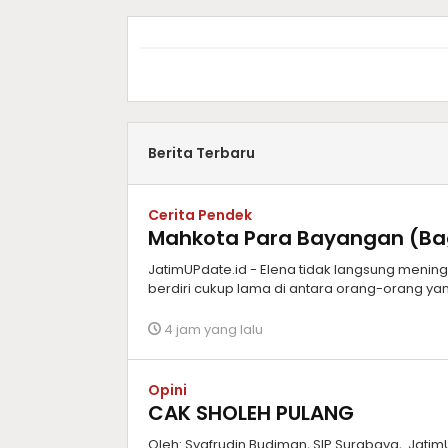
Berita Terbaru
Cerita Pendek
Mahkota Para Bayangan (Bagi
JatimUPdate.id - Elena tidak langsung meningg
berdiri cukup lama di antara orang-orang yan
4 jam yang lalu
Opini
CAK SHOLEH PULANG
Oleh: Syafrudin Budiman, SIP Surabaya, Jati