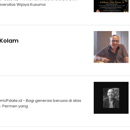
iversitas Wijaya Kusuma
r Kolam
timUPdate.id - Bagi generasi berusia di atas
he. Permen yang