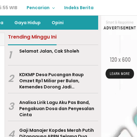
5:55 WIB
Pencarian
Indeks Berita
ga
Gaya Hidup
Opini
Trending Minggu Ini
1
Selamat Jalan, Cak Sholeh
2
KDKMP Desa Pucangan Raup
Omzet Rp1 Miliar per Bulan,
Kemendes Dorong Jadi
Percontohan Nasional
3
Analisa Lirik Lagu Aku Pas Band,
Pengakuan Dosa dan Penyesalan
Cinta
4
Gaji Manajer Kopdes Merah Putih
Ditanggung APBN Selama Dua