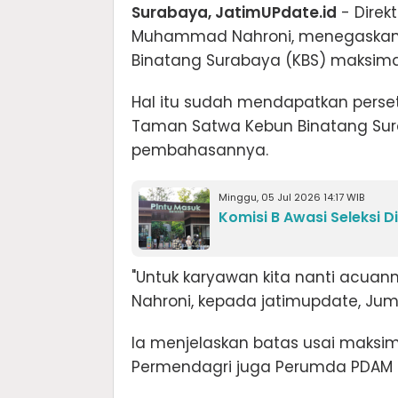
Surabaya, JatimUPdate.id
- Direk
Muhammad Nahroni, menegaskan b
Binatang Surabaya (KBS) maksima
Hal itu sudah mendapatkan per
Taman Satwa Kebun Binatang Sur
pembahasannya.
Minggu, 05 Jul 2026 14:17 WIB
Komisi B Awasi Seleksi D
"Untuk karyawan kita nanti acuan
Nahroni, kepada jatimupdate, Jum'a
Ia menjelaskan batas usai maks
Permendagri juga Perumda PDAM