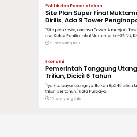
Politik dan Pemerintahan
Site Plan Super Final Mukta
Dirilis, Ada 9 Tower Penginap
"Site plan revisi, asalnya Tower A menjadi To
ujar Ketua Panitia Lokal Muktamar ke-35 NU, 
9 jam yang lalu
Ekonomi
Pemerintah Tanggung Utang
Triliun, Dicicil 6 Tahun
"Iya kita bayar utangnya. Itu kan Rp240 triliun 
triliun per tahun," kata Purbaya.
10 jam yang lalu