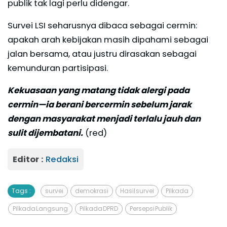
publik tak lagi perlu didengar.
Survei LSI seharusnya dibaca sebagai cermin:
apakah arah kebijakan masih dipahami sebagai
jalan bersama, atau justru dirasakan sebagai
kemunduran partisipasi.
Kekuasaan yang matang tidak alergi pada
cermin—ia berani bercermin sebelum jarak
dengan masyarakat menjadi terlalu jauh dan
sulit dijembatani.
(red)
Editor :
Redaksi
Tags :
survei
demokrasi
Hasil survei
Pilkada
Pilkada Langsung
Pilkada DPRD
Persepsi Publik