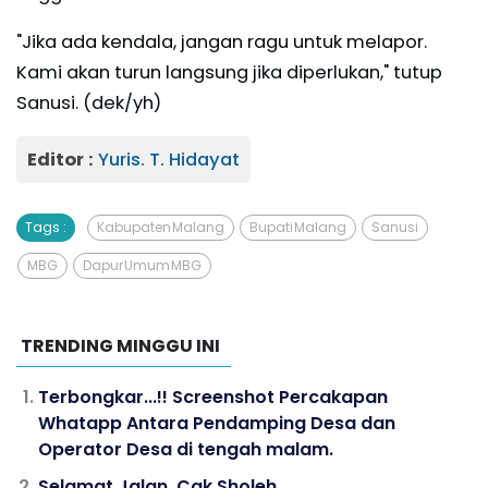
"Jika ada kendala, jangan ragu untuk melapor.
Kami akan turun langsung jika diperlukan," tutup
Sanusi. (dek/yh)
Editor :
Yuris. T. Hidayat
Tags :
Kabupaten Malang
Bupati Malang
Sanusi
MBG
Dapur Umum MBG
TRENDING MINGGU INI
Terbongkar...!! Screenshot Percakapan
Whatapp Antara Pendamping Desa dan
Operator Desa di tengah malam.
Selamat Jalan, Cak Sholeh