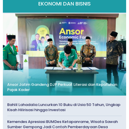
EKONOMI DAN BISNIS
Ansor Jatim Gandeng DJP Perkuat Literasi dan Kepatuhan
Pajak Kader
Bahlil Lahadalia Luncurkan 10 Buku di Usia 50 Tahun, Ungkap
Kisah Hilirisasi hingga Investasi
Kemendes Apresiasi BUMDes Ketapanrame, Wisata Sawah
Sumber Gempong Jadi Contoh Pemberdayaan Desa