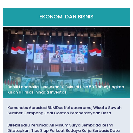
EKONOMI DAN BISNIS
Bahlil Lahadalia Luncurkan 10 Buku di Usia 50 Tahun, Ungkap
Kisah Hilirisasi hingga Investasi
Kemendes Apresiasi BUMDes Ketapanrame, Wisata Sawah
Sumber Gempong Jadi Contoh Pemberdayaan Desa
Direksi Baru Perumda Air Minum Surya Sembada Resmi
Ditetapkan, Tias Siap Perkuat Budaya Kerja Berbasis Data