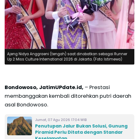
Ajeng Nidya Anggraeni (tengah) saat dinobatkan sebagai Runner
Up 2 Miss Culture International 2026 di Jakarta. (Foto: Istimewa)
Bondowoso, JatimUPdate.id,
– Prestasi
membanggakan kembali ditorehkan putri daerah
asal Bondowoso.
Jumat, 07 Agu 2026 17:04 WIB
Penutupan Jalur Bukan Solusi, Gunung
Piramid Perlu Ditata dengan Standar
Keselamatan