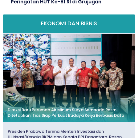
Peringatan HUT Ke-81 RI di Grujugan
EKONOMI DAN BISNIS
Direksi Baru Perumda Air Minum Surya Sembada Resmi
Ditetapkan, Tias Siap Perkuat Budaya Kerja Berbasis Data
Presiden Prabowo Terima Menteri Investasi dan
Hilirisasi/Kepala BKPM dan Kepala BPI Danantara, Rosan