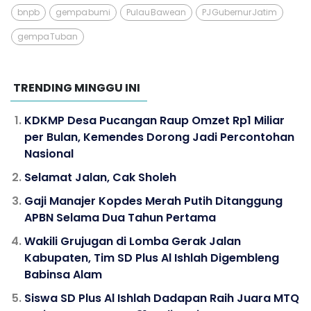
bnpb
gempa bumi
Pulau Bawean
PJ Gubernur Jatim
gempa Tuban
TRENDING MINGGU INI
KDKMP Desa Pucangan Raup Omzet Rp1 Miliar
per Bulan, Kemendes Dorong Jadi Percontohan
Nasional
Selamat Jalan, Cak Sholeh
Gaji Manajer Kopdes Merah Putih Ditanggung
APBN Selama Dua Tahun Pertama
Wakili Grujugan di Lomba Gerak Jalan
Kabupaten, Tim SD Plus Al Ishlah Digembleng
Babinsa Alam
Siswa SD Plus Al Ishlah Dadapan Raih Juara MTQ