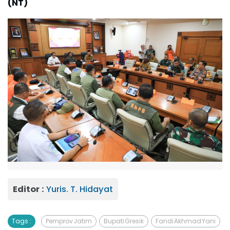
(NT)
Editor :
Yuris. T. Hidayat
Tags :
Pemprov Jatim
Bupati Gresik
Fandi Akhmad Yani