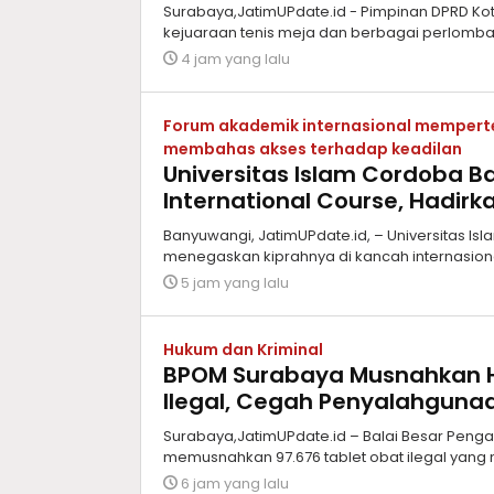
Surabaya,JatimUPdate.id - Pimpinan DPRD Kot
kejuaraan tenis meja dan berbagai perlomba
4 jam yang lalu
Forum akademik internasional memperte
membahas akses terhadap keadilan
Universitas Islam Cordoba B
International Course, Hadirk
Banyuwangi, JatimUPdate.id, – Universitas I
menegaskan kiprahnya di kancah internasio
5 jam yang lalu
Hukum dan Kriminal
BPOM Surabaya Musnahkan H
Ilegal, Cegah Penyalahgunaa
Surabaya,JatimUPdate.id – Balai Besar Pen
memusnahkan 97.676 tablet obat ilegal yang
6 jam yang lalu