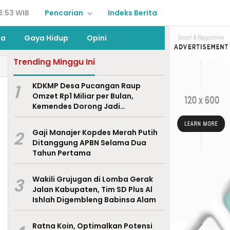
3:53 WIB
Pencarian
Indeks Berita
ga
Gaya Hidup
Opini
Trending Minggu Ini
1
KDKMP Desa Pucangan Raup
Omzet Rp1 Miliar per Bulan,
Kemendes Dorong Jadi
Percontohan Nasional
2
Gaji Manajer Kopdes Merah Putih
Ditanggung APBN Selama Dua
Tahun Pertama
3
Wakili Grujugan di Lomba Gerak
Jalan Kabupaten, Tim SD Plus Al
Ishlah Digembleng Babinsa Alam
Ratna Koin, Optimalkan Potensi