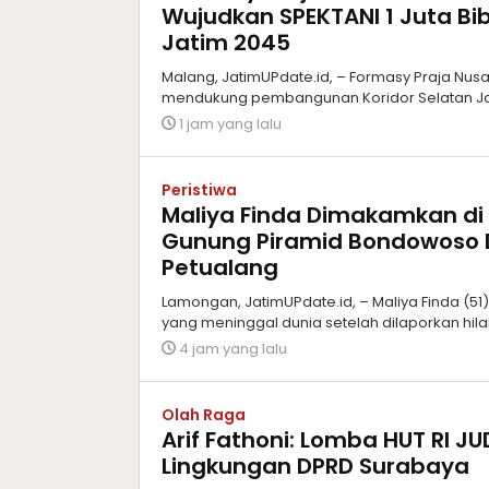
Wujudkan SPEKTANI 1 Juta Bib
Jatim 2045
Malang, JatimUPdate.id, – Formasy Praja Nu
mendukung pembangunan Koridor Selatan Jaw
1 jam yang lalu
Peristiwa
Maliya Finda Dimakamkan di
Gunung Piramid Bondowoso 
Petualang
Lamongan, JatimUPdate.id, – Maliya Finda (5
yang meninggal dunia setelah dilaporkan hil
4 jam yang lalu
Olah Raga
Arif Fathoni: Lomba HUT RI J
Lingkungan DPRD Surabaya