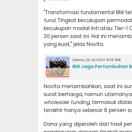
"Transformasi fundamental BNI 
fund
. Tingkat kecukupan permodal
kecukupan modal inti atau Tier-1
20 persen saat ini. Hal ini menam
yang kuat," jelas Novita.
Selasa, 25 Jul 2023 19:25 WIB
BNI Jaga Pertumbuhan B
Novita menambahkan, saat ini sumb
surat berharga, namun utamanya 
wholesale funding
, termasuk dida
terakhir hanya sebesar 8 persen sam
Dana yang diperoleh dari hasil pen
pembiayaan dengan tingkat margi