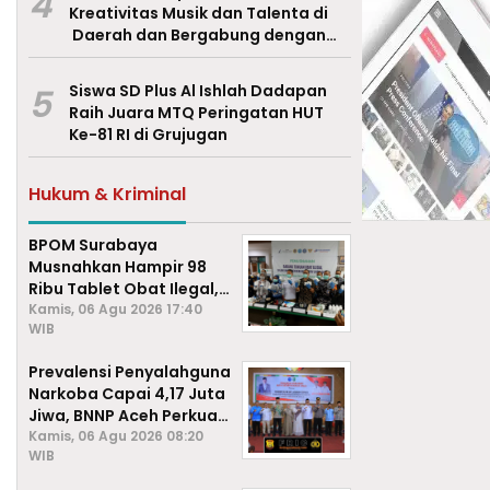
4
Kreativitas Musik dan Talenta di
Daerah dan Bergabung dengan
Ekraf Pasuruan
5
Siswa SD Plus Al Ishlah Dadapan
Raih Juara MTQ Peringatan HUT
Ke-81 RI di Grujugan
Hukum & Kriminal
BPOM Surabaya
Musnahkan Hampir 98
Ribu Tablet Obat Ilegal,
Cegah Penyalahgunaan
Kamis, 06 Agu 2026 17:40
WIB
di Kalangan Pelajar
Prevalensi Penyalahguna
Narkoba Capai 4,17 Juta
Jiwa, BNNP Aceh Perkuat
P4GN di Subulussalam
Kamis, 06 Agu 2026 08:20
WIB