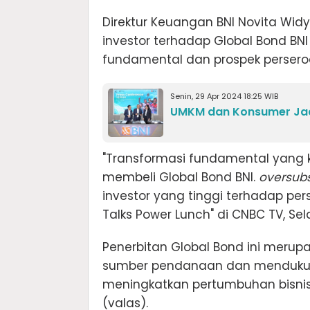
Direktur Keuangan BNI Novita Wid
investor terhadap Global Bond B
fundamental dan prospek persero
Senin, 29 Apr 2024 18:25 WIB
UMKM dan Konsumer Jad
"Transformasi fundamental yang k
membeli Global Bond BNI.
oversubs
investor yang tinggi terhadap pe
Talks Power Lunch" di CNBC TV, Sel
Penerbitan Global Bond ini merupak
sumber pendanaan dan mendukung
meningkatkan pertumbuhan bisnis, 
(valas).