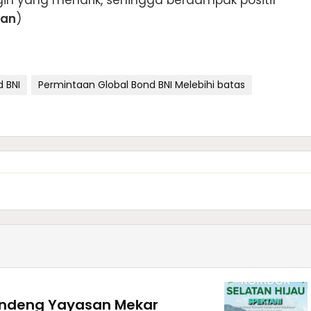
an
)
d BNI
Permintaan Global Bond BNI Melebihi batas
andeng Yayasan Mekar