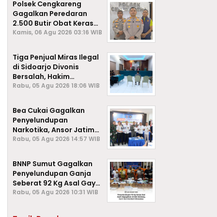
Polsek Cengkareng
Gagalkan Peredaran
2.500 Butir Obat Keras
Daftar G, Satu Pengedar
Kamis, 06 Agu 2026 03:16 WIB
Diamankan
Tiga Penjual Miras Ilegal
di Sidoarjo Divonis
Bersalah, Hakim
Jatuhkan Denda hingga
Rabu, 05 Agu 2026 18:06 WIB
Rp1 Juta
Bea Cukai Gagalkan
Penyelundupan
Narkotika, Ansor Jatim
Negara Tak Kalah dari
Rabu, 05 Agu 2026 14:57 WIB
Sindikat Internasional
BNNP Sumut Gagalkan
Penyelundupan Ganja
Seberat 92 Kg Asal Gayo
Lues, Aceh.
Rabu, 05 Agu 2026 10:31 WIB