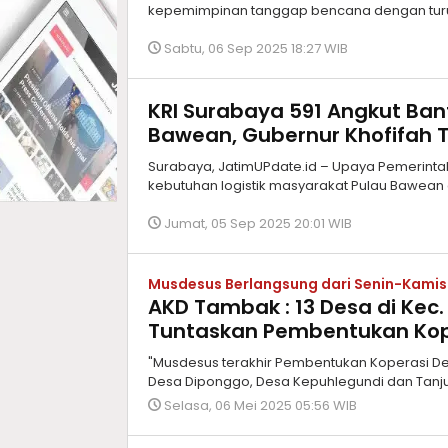
kepemimpinan tanggap bencana dengan turu
Sabtu, 06 Sep 2025 18:27 WIB
KRI Surabaya 591 Angkut Ban
Bawean, Gubernur Khofifah 
Surabaya, JatimUPdate.id – Upaya Pemerinta
kebutuhan logistik masyarakat Pulau Bawean
Jumat, 05 Sep 2025 20:01 WIB
Musdesus Berlangsung dari Senin-Kamis
AKD Tambak : 13 Desa di Ke
Tuntaskan Pembentukan Kop
"Musdesus terakhir Pembentukan Koperasi De
Desa Diponggo, Desa Kepuhlegundi dan Tanju
Selasa, 06 Mei 2025 05:56 WIB