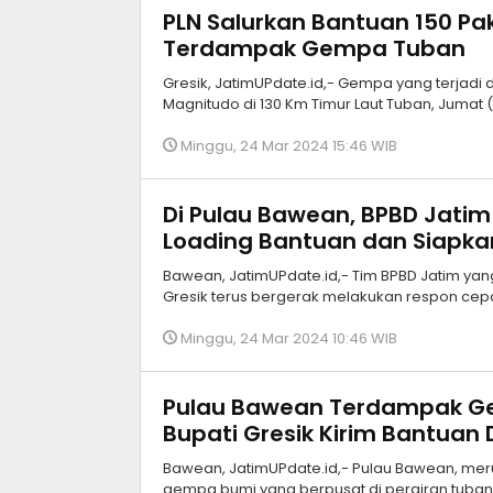
PLN Salurkan Bantuan 150 P
Terdampak Gempa Tuban
Gresik, JatimUPdate.id,- Gempa yang terjad
Magnitudo di 130 Km Timur Laut Tuban, Jumat 
Minggu, 24 Mar 2024 15:46 WIB
Di Pulau Bawean, BPBD Jati
Loading Bantuan dan Siapka
Bawean, JatimUPdate.id,- Tim BPBD Jatim ya
Gresik terus bergerak melakukan respon ce
Minggu, 24 Mar 2024 10:46 WIB
Pulau Bawean Terdampak Ge
Bupati Gresik Kirim Bantuan 
Bawean, JatimUPdate.id,- Pulau Bawean, merup
gempa bumi yang berpusat di perairan tuban