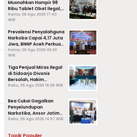
Musnahkan Hampir 98
Ribu Tablet Obat Ilegal,
Cegah Penyalahgunaan
Kamis, 06 Agu 2026 17:40
WIB
di Kalangan Pelajar
Prevalensi Penyalahguna
Narkoba Capai 4,17 Juta
Jiwa, BNNP Aceh Perkuat
P4GN di Subulussalam
Kamis, 06 Agu 2026 08:20
WIB
Tiga Penjual Miras Ilegal
di Sidoarjo Divonis
Bersalah, Hakim
Jatuhkan Denda hingga
Rabu, 05 Agu 2026 18:06 WIB
Rp1 Juta
Bea Cukai Gagalkan
Penyelundupan
Narkotika, Ansor Jatim
Negara Tak Kalah dari
Rabu, 05 Agu 2026 14:57 WIB
Sindikat Internasional
Topik Populer