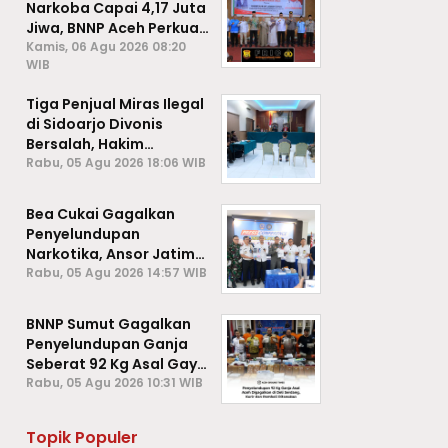
Narkoba Capai 4,17 Juta
Jiwa, BNNP Aceh Perkuat
P4GN di Subulussalam
Kamis, 06 Agu 2026 08:20
WIB
Tiga Penjual Miras Ilegal
di Sidoarjo Divonis
Bersalah, Hakim
Jatuhkan Denda hingga
Rabu, 05 Agu 2026 18:06 WIB
Rp1 Juta
Bea Cukai Gagalkan
Penyelundupan
Narkotika, Ansor Jatim
Negara Tak Kalah dari
Rabu, 05 Agu 2026 14:57 WIB
Sindikat Internasional
BNNP Sumut Gagalkan
Penyelundupan Ganja
Seberat 92 Kg Asal Gayo
Lues, Aceh.
Rabu, 05 Agu 2026 10:31 WIB
Topik Populer