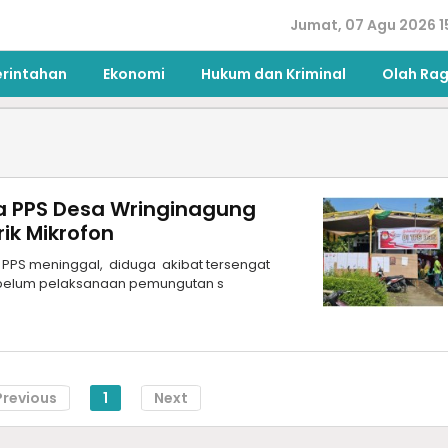
Jumat, 07 Agu 2026 1
erintahan
Ekonomi
Hukum dan Kriminal
Olah Ra
a PPS Desa Wringinagung
ik Mikrofon
PPS meninggal, diduga akibat tersengat
 sebelum pelaksanaan pemungutan s
Previous
1
Next