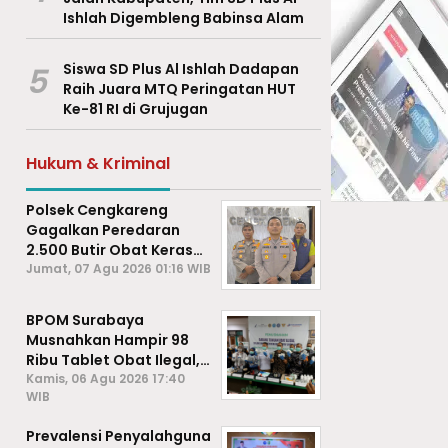
Ishlah Digembleng Babinsa Alam
5
Siswa SD Plus Al Ishlah Dadapan
Raih Juara MTQ Peringatan HUT
Ke-81 RI di Grujugan
Hukum & Kriminal
Polsek Cengkareng
Gagalkan Peredaran
2.500 Butir Obat Keras
Daftar G, Satu Pengedar
Jumat, 07 Agu 2026 01:16 WIB
Diamankan
BPOM Surabaya
Musnahkan Hampir 98
Ribu Tablet Obat Ilegal,
Cegah Penyalahgunaan
Kamis, 06 Agu 2026 17:40
WIB
di Kalangan Pelajar
Prevalensi Penyalahguna