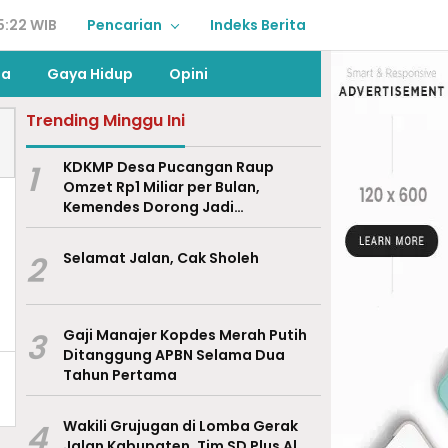
5:22 WIB
Pencarian
Indeks Berita
ga
Gaya Hidup
Opini
Trending Minggu Ini
1
KDKMP Desa Pucangan Raup
Omzet Rp1 Miliar per Bulan,
Kemendes Dorong Jadi
Percontohan Nasional
2
Selamat Jalan, Cak Sholeh
3
Gaji Manajer Kopdes Merah Putih
Ditanggung APBN Selama Dua
Tahun Pertama
4
Wakili Grujugan di Lomba Gerak
Jalan Kabupaten, Tim SD Plus Al