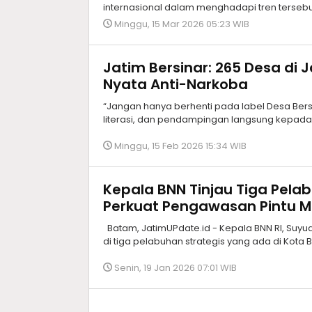
internasional dalam menghadapi tren tersebu
Minggu, 15 Mar 2026 05:23 WIB
Jatim Bersinar: 265 Desa di 
Nyata Anti-Narkoba
“Jangan hanya berhenti pada label Desa Bersi
literasi, dan pendampingan langsung kepad
Minggu, 15 Feb 2026 15:34 WIB
Kepala BNN Tinjau Tiga Pela
Perkuat Pengawasan Pintu M
Batam, JatimUPdate.id - Kepala BNN RI, Suyu
di tiga pelabuhan strategis yang ada di Kota 
Senin, 19 Jan 2026 07:01 WIB