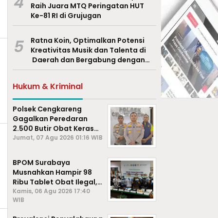
4
Raih Juara MTQ Peringatan HUT
Ke-81 RI di Grujugan
5
Ratna Koin, Optimalkan Potensi
Kreativitas Musik dan Talenta di
Daerah dan Bergabung dengan
Ekraf Pasuruan
Hukum & Kriminal
Polsek Cengkareng
Gagalkan Peredaran
2.500 Butir Obat Keras
Daftar G, Satu Pengedar
Jumat, 07 Agu 2026 01:16 WIB
Diamankan
BPOM Surabaya
Musnahkan Hampir 98
Ribu Tablet Obat Ilegal,
Cegah Penyalahgunaan
Kamis, 06 Agu 2026 17:40
WIB
di Kalangan Pelajar