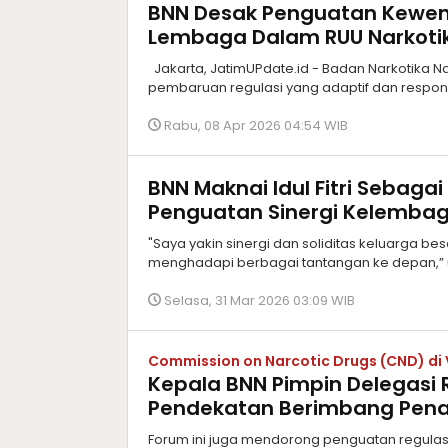
BNN Desak Penguatan Kewe
Lembaga Dalam RUU Narkoti
Jakarta, JatimUPdate.id - Badan Narkotika 
pembaruan regulasi yang adaptif dan respo
Rabu, 08 Apr 2026 04:54 WIB
BNN Maknai Idul Fitri Sebag
Penguatan Sinergi Kelemba
"Saya yakin sinergi dan soliditas keluarga b
menghadapi berbagai tantangan ke depan,” u
Selasa, 31 Mar 2026 03:09 WIB
Commission on Narcotic Drugs (CND) di 
Kepala BNN Pimpin Delegasi R
Pendekatan Berimbang Pena
Forum ini juga mendorong penguatan regulasi,