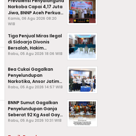
Prevalensi Penyalahguna
Narkoba Capai 4,17 Juta
Jiwa, BNNP Aceh Perkuat
P4GN di Subulussalam
Kamis, 06 Agu 2026 08:20
WIB
Tiga Penjual Miras Ilegal
di Sidoarjo Divonis
Bersalah, Hakim
Jatuhkan Denda hingga
Rabu, 05 Agu 2026 18:06 WIB
Rp1 Juta
Bea Cukai Gagalkan
Penyelundupan
Narkotika, Ansor Jatim
Negara Tak Kalah dari
Rabu, 05 Agu 2026 14:57 WIB
Sindikat Internasional
BNNP Sumut Gagalkan
Penyelundupan Ganja
Seberat 92 Kg Asal Gayo
Lues, Aceh.
Rabu, 05 Agu 2026 10:31 WIB