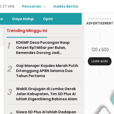
9:27 WIB
Pencarian
Indeks Berita
ga
Gaya Hidup
Opini
Trending Minggu Ini
1
KDKMP Desa Pucangan Raup
Omzet Rp1 Miliar per Bulan,
Kemendes Dorong Jadi
Percontohan Nasional
2
Gaji Manajer Kopdes Merah Putih
Ditanggung APBN Selama Dua
Tahun Pertama
3
Wakili Grujugan di Lomba Gerak
Jalan Kabupaten, Tim SD Plus Al
Ishlah Digembleng Babinsa Alam
Siswa SD Plus Al Ishlah Dadapan