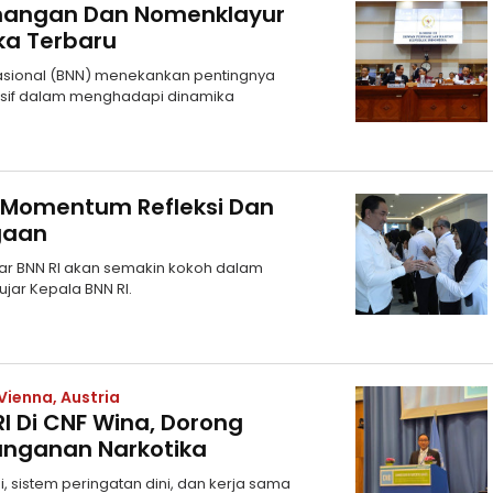
nangan Dan Nomenklayur
ka Terbaru
Nasional (BNN) menekankan pentingnya
nsif dalam menghadapi dinamika
ai Momentum Refleksi Dan
gaan
esar BNN RI akan semakin kokoh dalam
jar Kepala BNN RI.
Vienna, Austria
I Di CNF Wina, Dorong
nganan Narkotika
 sistem peringatan dini, dan kerja sama