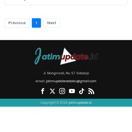
Previous
1
Next
Jl. Monginsidi, No. 57. Sidoarjo
email:
jatimupdateredaksi@gmail.com
Copyright © 2026
jatimupdate.id