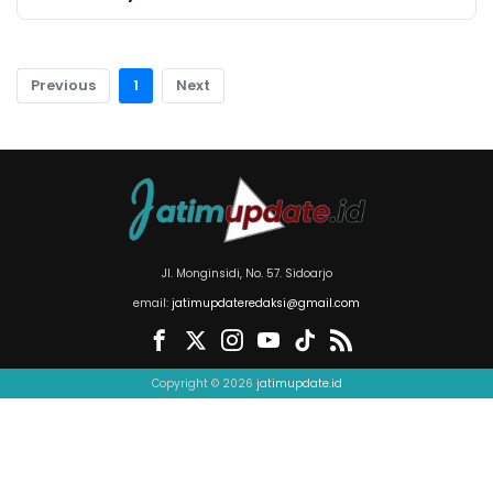
Previous
1
Next
Jl. Monginsidi, No. 57. Sidoarjo
email:
jatimupdateredaksi@gmail.com
Copyright © 2026
jatimupdate.id