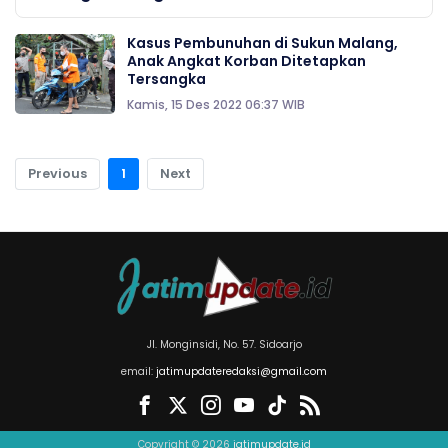
Kasus Pembunuhan di Sukun Malang,
Anak Angkat Korban Ditetapkan
Tersangka
Kamis, 15 Des 2022 06:37 WIB
Previous
1
Next
Jl. Monginsidi, No. 57. Sidoarjo
email:
jatimupdateredaksi@gmail.com
Copyright © 2026
jatimupdate.id