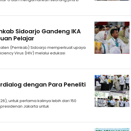
kab Sidoarjo Gandeng IKA
uan Pelajar
upaten (Pemkab) Sidoarjo memperkuat upaya
ncy Virus (HIV) melalui edukasi
rdialog dengan Para Peneliti
6), untuk pertama kalinya lebih dari 150
epresidenan Jakarta untuk