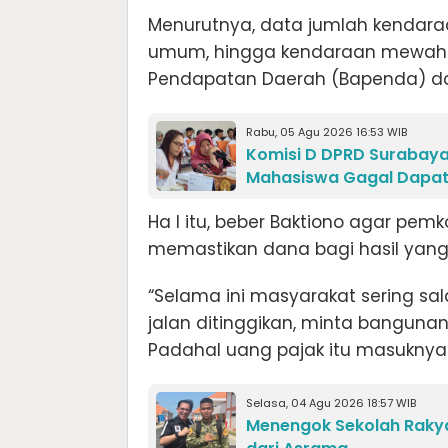
Menurutnya, data jumlah kendaraa
umum, hingga kendaraan mewah ha
Pendapatan Daerah (Bapenda) da
Rabu, 05 Agu 2026 16:53 WIB
Komisi D DPRD Surabaya
Mahasiswa Gagal Dapat
Ha l itu, beber Baktiono agar pem
memastikan dana bagi hasil yang 
“Selama ini masyarakat sering sa
jalan ditinggikan, minta banguna
Padahal uang pajak itu masuknya k
Selasa, 04 Agu 2026 18:57 WIB
Menengok Sekolah Raky