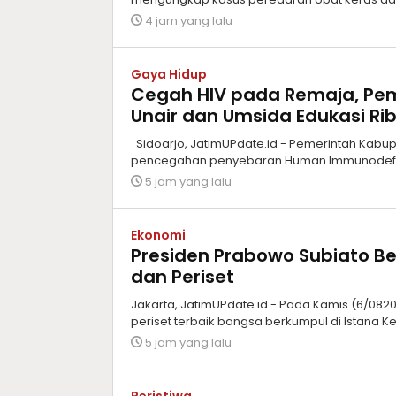
4 jam yang lalu
Gaya Hidup
Cegah HIV pada Remaja, Pem
Unair dan Umsida Edukasi Rib
Sidoarjo, JatimUPdate.id - Pemerintah Kab
pencegahan penyebaran Human Immunodeficie
5 jam yang lalu
Ekonomi
Presiden Prabowo Subiato Be
dan Periset
Jakarta, JatimUPdate.id - Pada Kamis (6/08202
periset terbaik bangsa berkumpul di Istana K
5 jam yang lalu