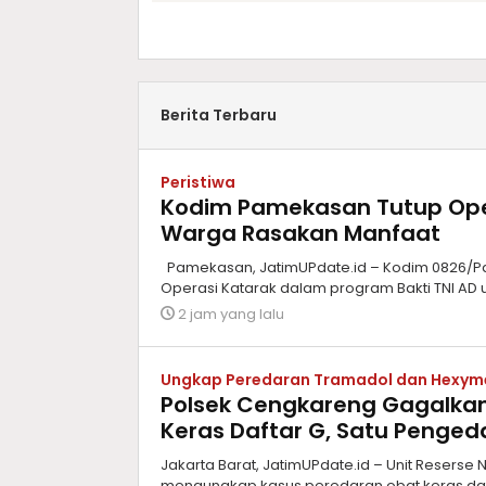
Berita Terbaru
Peristiwa
Kodim Pamekasan Tutup Oper
Warga Rasakan Manfaat
Pamekasan, JatimUPdate.id – Kodim 0826/P
Operasi Katarak dalam program Bakti TNI AD u
2 jam yang lalu
Ungkap Peredaran Tramadol dan Hexym
Polsek Cengkareng Gagalkan
Keras Daftar G, Satu Penge
Jakarta Barat, JatimUPdate.id – Unit Reserse
mengungkap kasus peredaran obat keras da