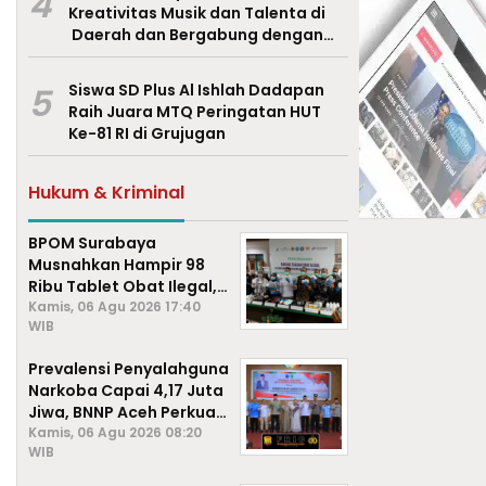
4
Kreativitas Musik dan Talenta di
Daerah dan Bergabung dengan
Ekraf Pasuruan
5
Siswa SD Plus Al Ishlah Dadapan
Raih Juara MTQ Peringatan HUT
Ke-81 RI di Grujugan
Hukum & Kriminal
BPOM Surabaya
Musnahkan Hampir 98
Ribu Tablet Obat Ilegal,
Cegah Penyalahgunaan
Kamis, 06 Agu 2026 17:40
WIB
di Kalangan Pelajar
Prevalensi Penyalahguna
Narkoba Capai 4,17 Juta
Jiwa, BNNP Aceh Perkuat
P4GN di Subulussalam
Kamis, 06 Agu 2026 08:20
WIB