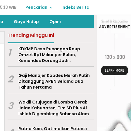
5:13 WIB
Pencarian
Indeks Berita
ga
Gaya Hidup
Opini
Trending Minggu Ini
1
KDKMP Desa Pucangan Raup
Omzet Rp1 Miliar per Bulan,
Kemendes Dorong Jadi
Percontohan Nasional
2
Gaji Manajer Kopdes Merah Putih
Ditanggung APBN Selama Dua
Tahun Pertama
3
Wakili Grujugan di Lomba Gerak
Jalan Kabupaten, Tim SD Plus Al
Ishlah Digembleng Babinsa Alam
Ratna Koin, Optimalkan Potensi