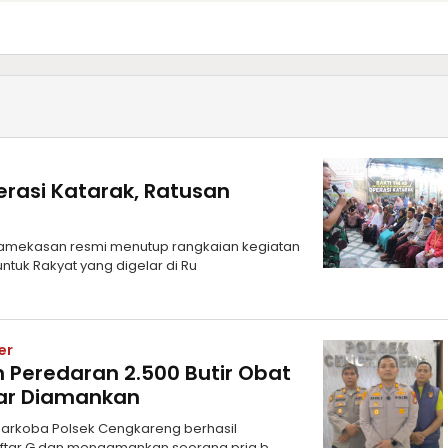
asi Katarak, Ratusan
amekasan resmi menutup rangkaian kegiatan
ntuk Rakyat yang digelar di Ru
er
 Peredaran 2.500 Butir Obat
dar Diamankan
 Narkoba Polsek Cengkareng berhasil
ftar G dan mengamankan seorang pria b