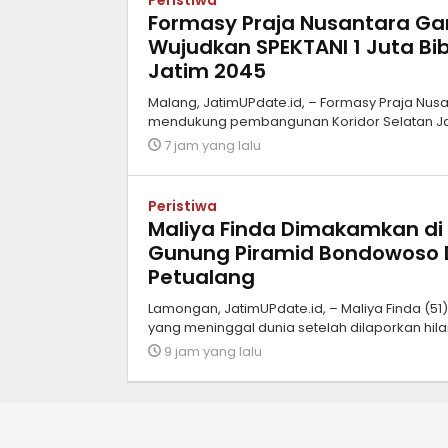
Peristiwa
Formasy Praja Nusantara G
Wujudkan SPEKTANI 1 Juta Bib
Jatim 2045
Malang, JatimUPdate.id, – Formasy Praja Nu
mendukung pembangunan Koridor Selatan Jaw
7 jam yang lalu
Peristiwa
Maliya Finda Dimakamkan di
Gunung Piramid Bondowoso 
Petualang
Lamongan, JatimUPdate.id, – Maliya Finda (5
yang meninggal dunia setelah dilaporkan hil
9 jam yang lalu