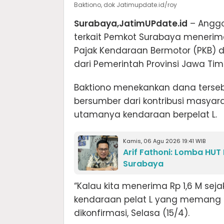
Baktiono, dok Jatimupdate.id/roy
Surabaya,JatimUPdate.id
– Anggo
terkait Pemkot Surabaya menerima 
Pajak Kendaraan Bermotor (PKB) 
dari Pemerintah Provinsi Jawa Tim
Baktiono menekankan dana terseb
bersumber dari kontribusi masya
utamanya kendaraan berpelat L.
Kamis, 06 Agu 2026 19:41 WIB
Arif Fathoni: Lomba HUT
Surabaya
“Kalau kita menerima Rp 1,6 M seja
kendaraan pelat L yang memang mi
dikonfirmasi, Selasa (15/4).