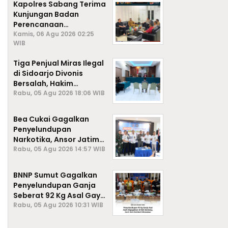
Kapolres Sabang Terima
Kunjungan Badan
Perencanaan
Pembangunan Daerah
Kamis, 06 Agu 2026 02:25
WIB
(BAPPEDA) Kota Sabang,
Tiga Penjual Miras Ilegal
di Sidoarjo Divonis
Bersalah, Hakim
Jatuhkan Denda hingga
Rabu, 05 Agu 2026 18:06 WIB
Rp1 Juta
Bea Cukai Gagalkan
Penyelundupan
Narkotika, Ansor Jatim
Negara Tak Kalah dari
Rabu, 05 Agu 2026 14:57 WIB
Sindikat Internasional
BNNP Sumut Gagalkan
Penyelundupan Ganja
Seberat 92 Kg Asal Gayo
Lues, Aceh.
Rabu, 05 Agu 2026 10:31 WIB