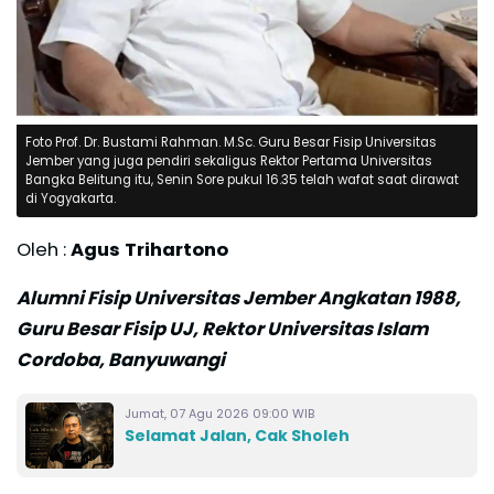
Foto Prof. Dr. Bustami Rahman. M.Sc. Guru Besar Fisip Universitas
Jember yang juga pendiri sekaligus Rektor Pertama Universitas
Bangka Belitung itu, Senin Sore pukul 16.35 telah wafat saat dirawat
di Yogyakarta.
Oleh :
Agus Trihartono
Alumni Fisip Universitas Jember Angkatan 1988,
Guru Besar Fisip UJ, Rektor Universitas Islam
Cordoba, Banyuwangi
Jumat, 07 Agu 2026 09:00 WIB
Selamat Jalan, Cak Sholeh