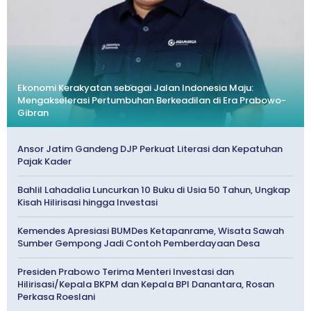
Ekonomi Kerakyatan sebagai Jalan Indonesia Maju:
Mengakselerasi Pertumbuhan Berkeadilan di Era Prabowo-
Gibran
Ansor Jatim Gandeng DJP Perkuat Literasi dan Kepatuhan
Pajak Kader
Bahlil Lahadalia Luncurkan 10 Buku di Usia 50 Tahun, Ungkap
Kisah Hilirisasi hingga Investasi
Kemendes Apresiasi BUMDes Ketapanrame, Wisata Sawah
Sumber Gempong Jadi Contoh Pemberdayaan Desa
Presiden Prabowo Terima Menteri Investasi dan
Hilirisasi/Kepala BKPM dan Kepala BPI Danantara, Rosan
Perkasa Roeslani