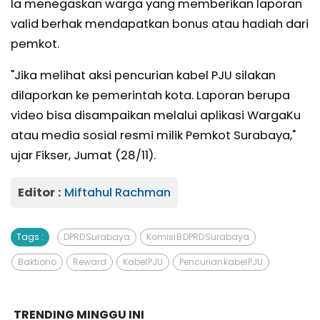
Ia menegaskan warga yang memberikan laporan
valid berhak mendapatkan bonus atau hadiah dari
pemkot.
"Jika melihat aksi pencurian kabel PJU silakan
dilaporkan ke pemerintah kota. Laporan berupa
video bisa disampaikan melalui aplikasi WargaKu
atau media sosial resmi milik Pemkot Surabaya,"
ujar Fikser, Jumat (28/11).
Editor :
Miftahul Rachman
Tags :
DPRD Surabaya
Komisi B DPRD Surabaya
Baktiono
Reward
Kabel PJU
Pencurian kabel PJU
TRENDING MINGGU INI