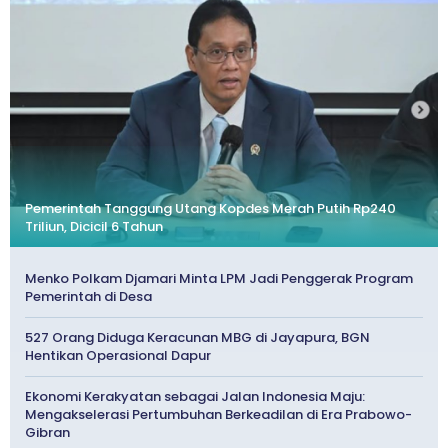
Pemerintah Tanggung Utang Kopdes Merah Putih Rp240
Triliun, Dicicil 6 Tahun
Menko Polkam Djamari Minta LPM Jadi Penggerak Program
Pemerintah di Desa
527 Orang Diduga Keracunan MBG di Jayapura, BGN
Hentikan Operasional Dapur
Ekonomi Kerakyatan sebagai Jalan Indonesia Maju:
Mengakselerasi Pertumbuhan Berkeadilan di Era Prabowo-
Gibran