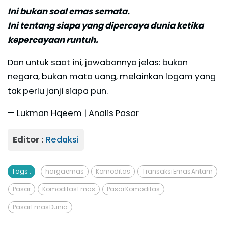
Ini bukan soal emas semata.
Ini tentang siapa yang dipercaya dunia ketika
kepercayaan runtuh.
Dan untuk saat ini, jawabannya jelas: bukan
negara, bukan mata uang, melainkan logam yang
tak perlu janji siapa pun.
— Lukman Hqeem | Analis Pasar
Editor :
Redaksi
Tags :
harga emas
Komoditas
Transaksi Emas Antam
Pasar
Komoditas Emas
Pasar Komoditas
Pasar Emas Dunia