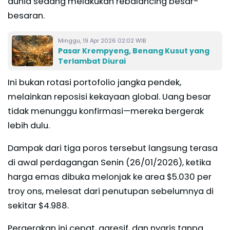
dunia sedang melakukan rebalancing besar-
besaran.
Minggu, 19 Apr 2026 02:02 WIB
Pasar Krempyeng, Benang Kusut yang
Terlambat Diurai
Ini bukan rotasi portofolio jangka pendek,
melainkan reposisi kekayaan global. Uang besar
tidak menunggu konfirmasi—mereka bergerak
lebih dulu.
Dampak dari tiga poros tersebut langsung terasa
di awal perdagangan Senin (26/01/2026), ketika
harga emas dibuka melonjak ke area $5.030 per
troy ons, melesat dari penutupan sebelumnya di
sekitar $4.988.
Pergerakan ini cepat, agresif, dan nyaris tanpa