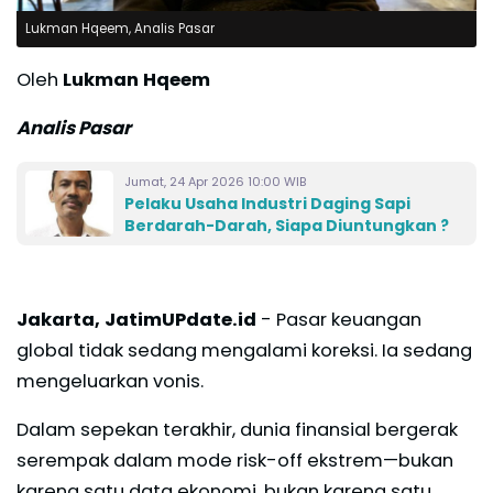
Lukman Hqeem, Analis Pasar
Oleh
Lukman Hqeem
Analis Pasar
Jumat, 24 Apr 2026 10:00 WIB
Pelaku Usaha Industri Daging Sapi
Berdarah-Darah, Siapa Diuntungkan ?
Jakarta, JatimUPdate.id
- Pasar keuangan
global tidak sedang mengalami koreksi. Ia sedang
mengeluarkan vonis.
Dalam sepekan terakhir, dunia finansial bergerak
serempak dalam mode risk-off ekstrem—bukan
karena satu data ekonomi, bukan karena satu