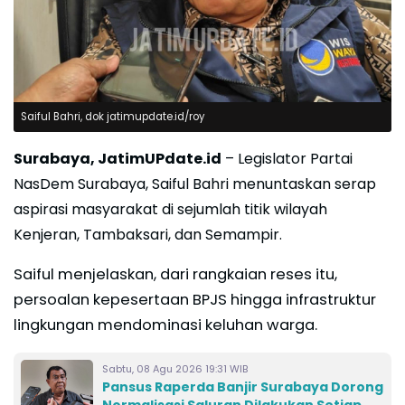
Saiful Bahri, dok jatimupdate.id/roy
Surabaya, JatimUPdate.id
– Legislator Partai
NasDem Surabaya, Saiful Bahri menuntaskan serap
aspirasi masyarakat di sejumlah titik wilayah
Kenjeran, Tambaksari, dan Semampir.
Saiful menjelaskan, dari rangkaian reses itu,
persoalan kepesertaan BPJS hingga infrastruktur
lingkungan mendominasi keluhan warga.
Sabtu, 08 Agu 2026 19:31 WIB
Pansus Raperda Banjir Surabaya Dorong
Normalisasi Saluran Dilakukan Setiap