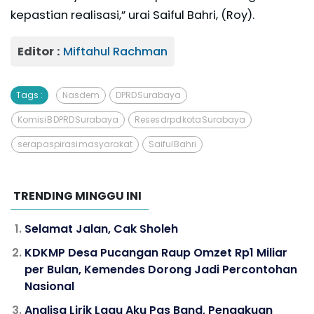
kepastian realisasi,” urai Saiful Bahri, (Roy).
Editor :
Miftahul Rachman
Tags :
Nasdem
DPRD Surabaya
Komisi B DPRD Surabaya
Reses drpd kota Surabaya
serap aspirasi masyarakat
Saiful Bahri
TRENDING MINGGU INI
Selamat Jalan, Cak Sholeh
KDKMP Desa Pucangan Raup Omzet Rp1 Miliar
per Bulan, Kemendes Dorong Jadi Percontohan
Nasional
Analisa Lirik Lagu Aku Pas Band, Pengakuan