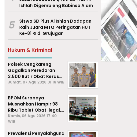
Ishlah Digembleng Babinsa Alam
5
Siswa SD Plus Al Ishlah Dadapan
Raih Juara MTQ Peringatan HUT
Ke-81 RI di Grujugan
Hukum & Kriminal
Polsek Cengkareng
Gagalkan Peredaran
2.500 Butir Obat Keras
Daftar G, Satu Pengedar
Jumat, 07 Agu 2026 01:16 WIB
Diamankan
BPOM Surabaya
Musnahkan Hampir 98
Ribu Tablet Obat Ilegal,
Cegah Penyalahgunaan
Kamis, 06 Agu 2026 17:40
WIB
di Kalangan Pelajar
Prevalensi Penyalahguna