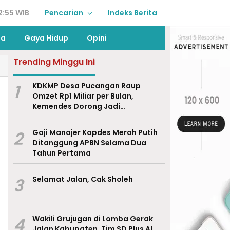
2:55 WIB
Pencarian
Indeks Berita
ga
Gaya Hidup
Opini
Trending Minggu Ini
1
KDKMP Desa Pucangan Raup
Omzet Rp1 Miliar per Bulan,
Kemendes Dorong Jadi
Percontohan Nasional
2
Gaji Manajer Kopdes Merah Putih
Ditanggung APBN Selama Dua
Tahun Pertama
3
Selamat Jalan, Cak Sholeh
4
Wakili Grujugan di Lomba Gerak
Jalan Kabupaten, Tim SD Plus Al