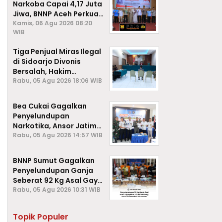
Narkoba Capai 4,17 Juta
Jiwa, BNNP Aceh Perkuat
P4GN di Subulussalam
Kamis, 06 Agu 2026 08:20
WIB
Tiga Penjual Miras Ilegal
di Sidoarjo Divonis
Bersalah, Hakim
Jatuhkan Denda hingga
Rabu, 05 Agu 2026 18:06 WIB
Rp1 Juta
Bea Cukai Gagalkan
Penyelundupan
Narkotika, Ansor Jatim
Negara Tak Kalah dari
Rabu, 05 Agu 2026 14:57 WIB
Sindikat Internasional
BNNP Sumut Gagalkan
Penyelundupan Ganja
Seberat 92 Kg Asal Gayo
Lues, Aceh.
Rabu, 05 Agu 2026 10:31 WIB
Topik Populer