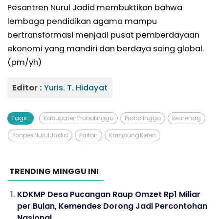
Pesantren Nurul Jadid membuktikan bahwa
lembaga pendidikan agama mampu
bertransformasi menjadi pusat pemberdayaan
ekonomi yang mandiri dan berdaya saing global.
(pm/yh)
Editor :
Yuris. T. Hidayat
Tags :
Kabupaten Probolinggo
Probolinggo
kemenag
Ponpes Nurul Jadid
Paiton
Kampung Keren
TRENDING MINGGU INI
KDKMP Desa Pucangan Raup Omzet Rp1 Miliar
per Bulan, Kemendes Dorong Jadi Percontohan
Nasional