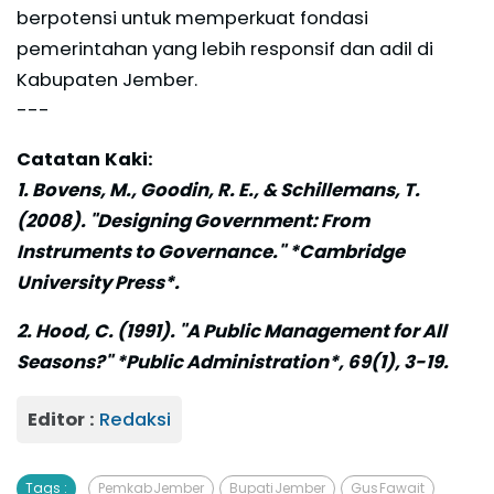
berpotensi untuk memperkuat fondasi
pemerintahan yang lebih responsif dan adil di
Kabupaten Jember.
---
Catatan Kaki:
1. Bovens, M., Goodin, R. E., & Schillemans, T.
(2008). "Designing Government: From
Instruments to Governance." *Cambridge
University Press*.
2. Hood, C. (1991). "A Public Management for All
Seasons?" *Public Administration*, 69(1), 3-19.
Editor :
Redaksi
Tags :
Pemkab Jember
Bupati Jember
Gus Fawait