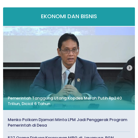
EKONOMI DAN BISNIS
Pemerintah Tanggung Utang Kopdes Merah Putih Rp240
Triliun, Dicicil 6 Tahun
Menko Polkam Djamari Minta LPM Jadi Penggerak Program
Pemerintah di Desa
527 Orang Diduga Keracunan MBG di Jayapura, BGN