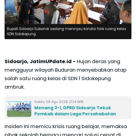
Bupati Sidoarjo Subandi sedang meninjau kondisi fisik ruang kelas
SDN Sidokepung.
Sidoarjo, JatimUPdate.id -
Hujan deras yang
mengguyur wilayah Buduran menyebabkan atap
salah satu ruang kelas di SDN 1 Sidokepung
ambruk.
Sabtu, 08 Agu 2026 21:14 WIB
Menang 3-1, DPRD Sidoarjo Tekuk
Pemkab dalam Laga Persahabatan
Insiden ini memicu krisis ruang belajar, memaksa
pihak sekolah berpacu mencari solusi cepat di